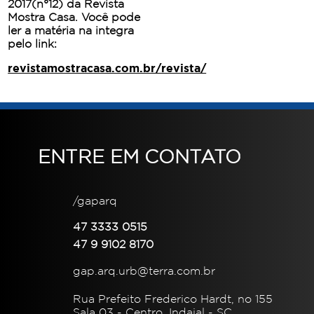
2017(n°12) da Revista
Mostra Casa. Você pode
ler a matéria na integra
pelo link:
revistamostracasa.com.br/revista/
ENTRE EM CONTATO
/gaparq
47 3333 0515
47 9 9102 8170
gap.arq.urb@terra.com.br
Rua Prefeito Frederico Hardt, no 155
Sala 03 - Centro, Indaial - SC.