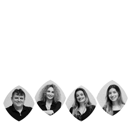
Urbanismo” surgiu de um desejo de arquitetar
sonhos.
Fundado em 2001 o escritório está localizado
na Rua Prefeito Frederico
Hardt, № 155, sala 03 no
centro da cidade de Indaial. Atualmente a GAP
conta
com uma equipe especializada, que realizam seus
serviços com amor
e comprometimento, ensejados no
pensamento de que arquitetar significa
planejar e
transformar sonhos em realidade.