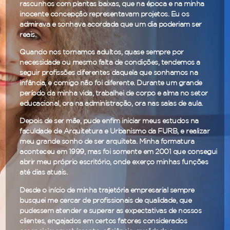
rascunhos com plantas baixas, que na época e na minha
inocente concepção representavam projetos. Eu os
admirava e sonhava acordada que um dia poderiam ser
reais.
Quando nos tornamos adultos, quase sempre por
necessidade ou mesmo falta de condições, tendemos a
seguir profissões diferentes daquela que sonhamos na
infância, e comigo não foi diferente. Durante um grande
período da minha vida, trabalhei de corpo e alma no setor
educacional, ora na administração, ora nas salas de aula.
Depois de ser mãe, pude enfim iniciar meus estudos na
faculdade de Arquitetura e Urbanismo da FURB, e realizar
meu grande sonho de ser arquiteta. Minha formatura
aconteceu em 1999, mas foi somente em 2001 que consegui
abrir meu próprio escritório, onde exerço minhas funções
até dias atuais.
Desde o início de minha trajetória empresarial sempre
busquei me cercar de profissionais de qualidade, que
pudessem atender e superar as expectativas de nossos
clientes, engajados em certos fatores considerados